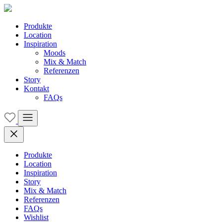
Produkte
Location
Inspiration
Moods
Mix & Match
Referenzen
Story
Kontakt
FAQs
Produkte
Location
Inspiration
Story
Mix & Match
Referenzen
FAQs
Wishlist