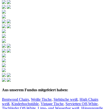
Aus unserem Fundus mitgefeiert haben:
Bentwood Chairs
,
Weiße Tische
,
Stehtische weiß
,
High Chairs
weiß
,
Kinderhochstühle
,
Vintage Tische
,
Servietten Off-White
,
Tischläufer Off-White
,
Limo- und Wasserbar weiß
,
Hängegestelle
,