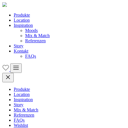
Produkte
Location
Inspiration
Moods
Mix & Match
Referenzen
Story
Kontakt
FAQs
Produkte
Location
Inspiration
Story
Mix & Match
Referenzen
FAQs
Wishlist