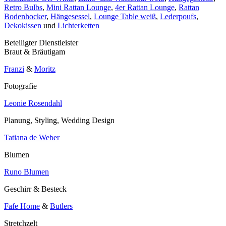
Retro Bulbs
,
Mini Rattan Lounge
,
4er Rattan Lounge
,
Rattan
Bodenhocker
,
Hängesessel
,
Lounge Table weiß
,
Lederpoufs
,
Dekokissen
und
Lichterketten
Beteiligter Dienstleister
Braut & Bräutigam
Franzi
&
Moritz
Fotografie
Leonie Rosendahl
Planung, Styling, Wedding Design
Tatiana de Weber
Blumen
Runo Blumen
Geschirr & Besteck
Fafe Home
&
Butlers
Stretchzelt