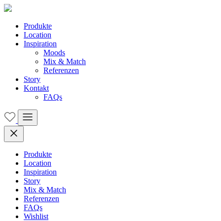
Produkte
Location
Inspiration
Moods
Mix & Match
Referenzen
Story
Kontakt
FAQs
Produkte
Location
Inspiration
Story
Mix & Match
Referenzen
FAQs
Wishlist