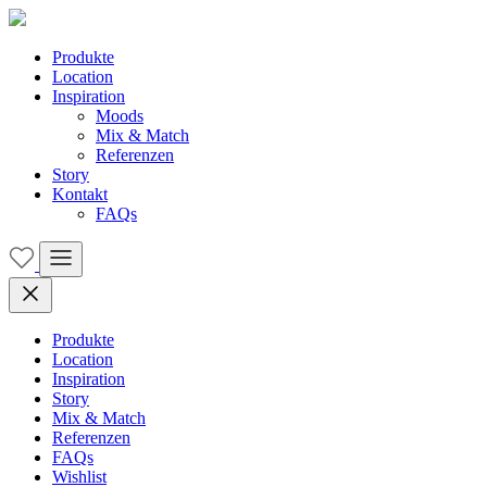
Produkte
Location
Inspiration
Moods
Mix & Match
Referenzen
Story
Kontakt
FAQs
Produkte
Location
Inspiration
Story
Mix & Match
Referenzen
FAQs
Wishlist