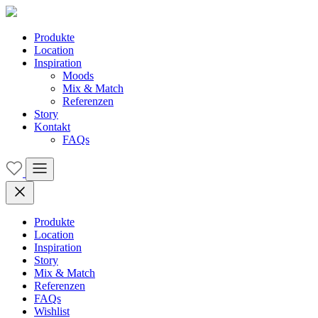
Produkte
Location
Inspiration
Moods
Mix & Match
Referenzen
Story
Kontakt
FAQs
Produkte
Location
Inspiration
Story
Mix & Match
Referenzen
FAQs
Wishlist