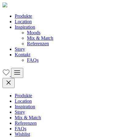
Produkte
Location
Inspiration
Moods
Mix & Match
Referenzen
Story
Kontakt
FAQs
Produkte
Location
Inspiration
Story
Mix & Match
Referenzen
FAQs
Wishlist