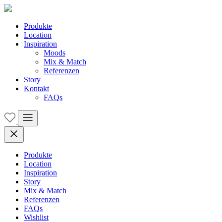
Produkte
Location
Inspiration
Moods
Mix & Match
Referenzen
Story
Kontakt
FAQs
Produkte
Location
Inspiration
Story
Mix & Match
Referenzen
FAQs
Wishlist