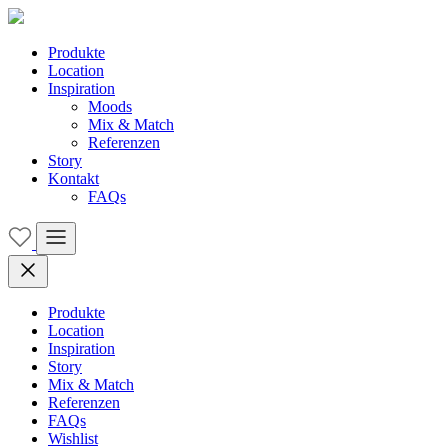
Produkte
Location
Inspiration
Moods
Mix & Match
Referenzen
Story
Kontakt
FAQs
Produkte
Location
Inspiration
Story
Mix & Match
Referenzen
FAQs
Wishlist