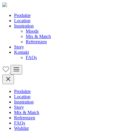
Produkte
Location
Inspiration
Moods
Mix & Match
Referenzen
Story
Kontakt
FAQs
Produkte
Location
Inspiration
Story
Mix & Match
Referenzen
FAQs
Wishlist